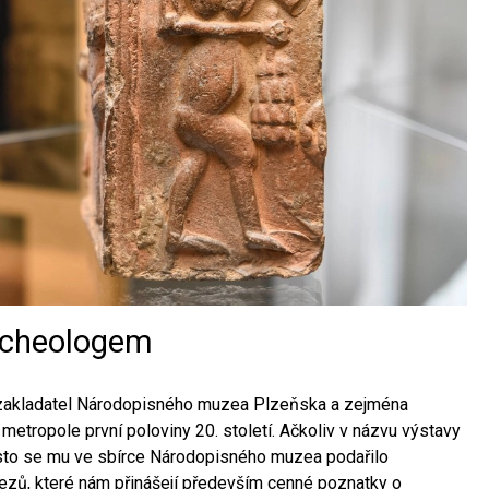
archeologem
g, zakladatel Národopisného muzea Plzeňska a zejména
etropole první poloviny 20. století. Ačkoliv v názvu výstavy
řesto se mu ve sbírce Národopisného muzea podařilo
lezů, které nám přinášejí především cenné poznatky o