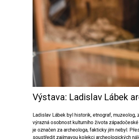
Výstava: Ladislav Lábek 
Ladislav Lábek byl historik, etnograf, muzeolo
výrazná osobnost kulturního života západočeské m
je označen za archeologa, fakticky jím nebyl. P
soustředit zajímavou kolekci archeologických ná