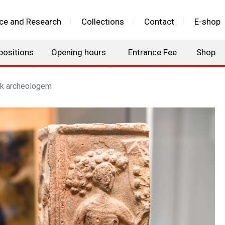
ce and Research
Collections
Contact
E-shop
positions
Opening hours
Entrance Fee
Shop
ek archeologem