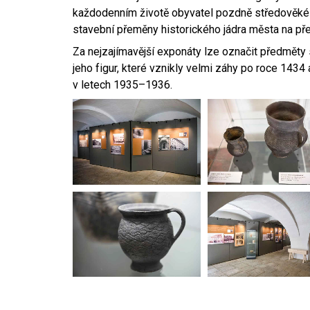
každodenním životě obyvatel pozdně středověké 
stavební přeměny historického jádra města na přel
Za nejzajímavější exponáty lze označit předmět
jeho figur, které vznikly velmi záhy po roce 1434 
v letech 1935–1936.