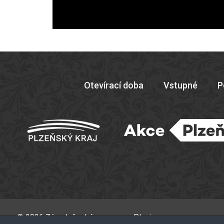
Otevírací doba
Vstupné
P
© 2026 Západočeské muzeum v Plzni