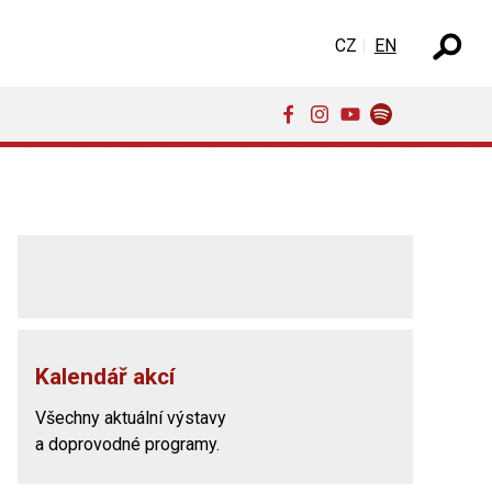
Select your language
CZ
EN
Kalendář akcí
Všechny aktuální výstavy
a doprovodné programy.