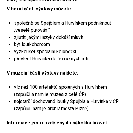
V herní části výstavy můžete:
společně se Spejblem a Hurvínkem podniknout
„veselé putování“
zjistit, jakými jazyky dokáží mluvit
být loutkohercem
vyzkoušet speciální koloběžku
převléct Hurvínka do 56 různých rolí
V muzejní části výstavy najdete:
víc než 100 artefaktů spojených s Hurvínkem
(zapůjčila nám je muzea z celé ČR)
nejstarší dochované loutky Spejbla a Hurvínka v ČR
(zapůjčil nám je Archiv města Plzně)
Informace jsou rozděleny do několika úrovní: