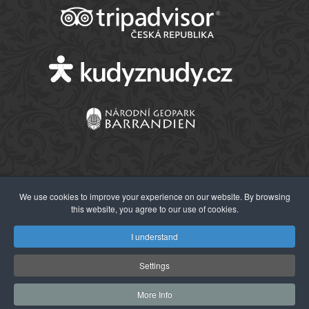
We use cookies to improve your experience on our website. By browsing
this website, you agree to our use of cookies.
© 2026 Západočeské muzeum v Plzni
I understand
Settings
More Info
Webdesign:
Agionet s.r.o.