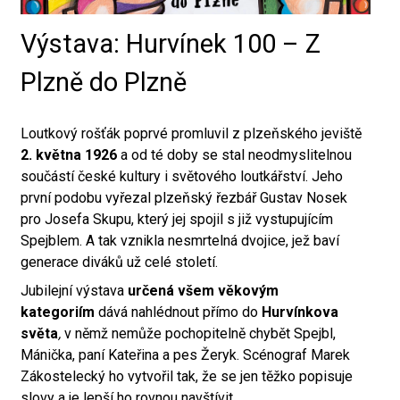
Výstava: Hurvínek 100 – Z
Plzně do Plzně
Loutkový rošťák poprvé promluvil z plzeňského jeviště
2. května 1926
a od té doby se stal neodmyslitelnou
součástí české kultury i světového loutkářství. Jeho
první podobu vyřezal plzeňský řezbář Gustav Nosek
pro Josefa Skupu, který jej spojil s již vystupujícím
Spejblem. A tak vznikla nesmrtelná dvojice, jež baví
generace diváků už celé století.
Jubilejní výstava
určená všem věkovým
kategoriím
dává nahlédnout přímo do
Hurvínkova
světa
,
v němž nemůže pochopitelně chybět Spejbl,
Mánička, paní Kateřina a pes Žeryk. Scénograf Marek
Zákostelecký ho vytvořil tak, že se jen těžko popisuje
slovy a je lepší ho rovnou navštívit.