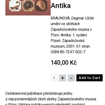
Antika
BRAUNOVÁ, Dagmar. Užité
umění ve sbírkách
Západočeského muzea v
Plzni. Antika. 1. vydání.
Plzeň: Západočeské
muzeum, 2001. 61 stran.
ISBN 80-7247-002-7.
140,00 Kč
Celobarevná publikace představuje jednu
z nejvýznamnějších částí sbírky Západočeského muzea
v Plzni. Většina publikovaných předmětů pochází