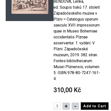
BENDOVÁ, Lenka,
ed. Soupis tisků 17. století
Západočeského muzea v
Plzni = Catalogus operum
saeculo XVII impressorum
quae in Museo Bohemiae
occidentalis Plznae
asservantur. 1. vydání. V
Plzni: Západočeské
muzeum, 2019. 382 stran.
Fontes bibliothecarum
Musei Plznensis; volumen
5. ISBN 978-80-7247-161-
4.
310,00 Kč