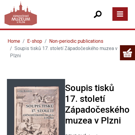
Home
E-shop
Non-periodic publications
Soupis tisků 17. století Západočeského muzea v
Plzni
Soupis tisků
17. století
Západočeského
muzea v Plzni