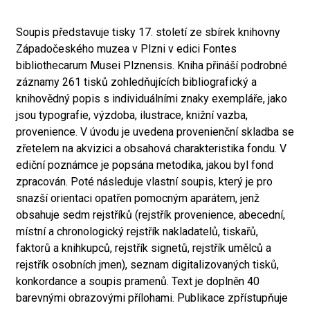
Soupis představuje tisky 17. století ze sbírek knihovny
Západočeského muzea v Plzni v edici Fontes
bibliothecarum Musei Plznensis. Kniha přináší podrobné
záznamy 261 tisků zohledňujících bibliografický a
knihovědný popis s individuálními znaky exempláře, jako
jsou typografie, výzdoba, ilustrace, knižní vazba,
provenience. V úvodu je uvedena provenienční skladba se
zřetelem na akvizici a obsahová charakteristika fondu. V
ediční poznámce je popsána metodika, jakou byl fond
zpracován. Poté následuje vlastní soupis, který je pro
snazší orientaci opatřen pomocným aparátem, jenž
obsahuje sedm rejstříků (rejstřík provenience, abecední,
místní a chronologický rejstřík nakladatelů, tiskařů,
faktorů a knihkupců, rejstřík signetů, rejstřík umělců a
rejstřík osobních jmen), seznam digitalizovaných tisků,
konkordance a soupis pramenů. Text je doplněn 40
barevnými obrazovými přílohami. Publikace zpřístupňuje