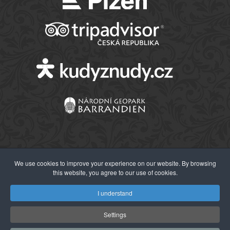
We use cookies to improve your experience on our website. By browsing
this website, you agree to our use of cookies.
© 2026 Západočeské muzeum v Plzni
I understand
Settings