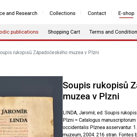
ce and Research
Collections
Contact
E-shop
odic publications
Shopping Cart
Terms and Conditio
oupis rukopisů Západočeského muzea v Plzni
Soupis rukopisů 
muzea v Plzni
LINDA, Jaromír, ed. Soupis rukop
Plzni = Catalogus manuscriptoru
occidentalis Plznea asservantur. 1
muzeum, 2004. 216 stran. Fontes 