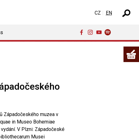
Select your language
CZ
EN
ns
Západočeského
isů Západočeského muzea v
m quae in Museo Bohemiae
. vydání. V Plzni: Západočeské
bibliothecarum Musei