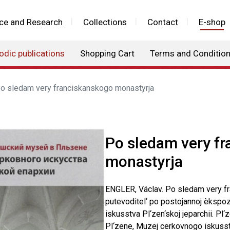
ce and Research
Collections
Contact
E-shop
odic publications
Shopping Cart
Terms and Conditio
o sledam very franciskanskogo monastyrja
Po sledam very f
monastyrja
ENGLER, Václav. Po sledam very f
putevoditel‘ po postojannoj èkspo
iskusstva Pl‘zen‘skoj jeparchii. Pl
Pl‘zene, Muzej cerkovnogo iskusstva