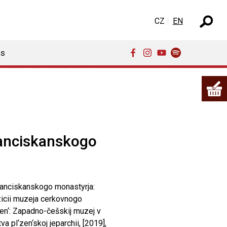
Select your language
CZ
EN
ns
ranciskanskogo
ranciskanskogo monastyrja:
zicii muzeja cerkovnogo
‘zen‘: Zapadno-češskij muzej v
 pl‘zen‘skoj jeparchii, [2019],