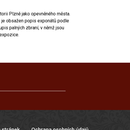
torii Plzně jako opevněného města.
ti je obsažen popis exponátů podle
upis palných zbraní, v němž jsou
 expozice.
 stránek
Ochrana osobních údajů