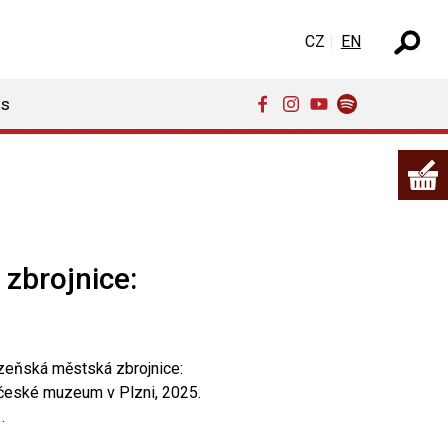
Select your language
CZ
EN
ns
zbrojnice:
zeňská městská zbrojnice:
české muzeum v Plzni, 2025.
.