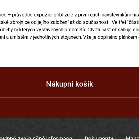
e – průvodce expozicí přibližuje v první části návštěvníkům his
ké zbrojnice od jejího založení až do současnosti. Ve třetí čás
 příběhy některých vystavených předmětů. Čtvrtá část obsahuje so
ení a umístění v jednotlivých stojanech. Vše je doplněno plánkem
Nákupní košík
ovinně zveřejněné informace
Dokumenty
Mapa