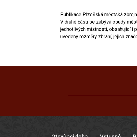
Publikace Plzeňská městská zbrojnic
V druhé části se zabývá osudy městs
jednotlivých místností, obsahující i
uvedeny rozměry zbraní, jejich znač
Otevírací doba
Vstupné
P