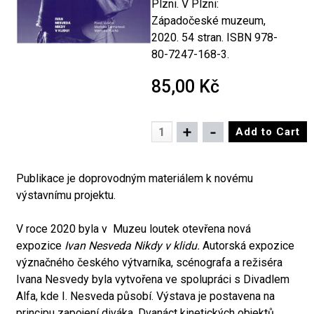
Plzni. V Plzni:
Západočeské muzeum,
2020. 54 stran. ISBN 978-
80-7247-168-3.
85,00 Kč
Publikace je doprovodným materiálem k novému
výstavnímu projektu.
V roce 2020 byla v Muzeu loutek otevřena nová
expozice
Ivan Nesveda Nikdy v klidu.
Autorská expozice
význačného českého výtvarníka, scénografa a režiséra
Ivana Nesvedy byla vytvořena ve spolupráci s Divadlem
Alfa, kde I. Nesveda působí. Výstava je postavena na
principu zapojení diváka. Dvanáct kinetických objektů