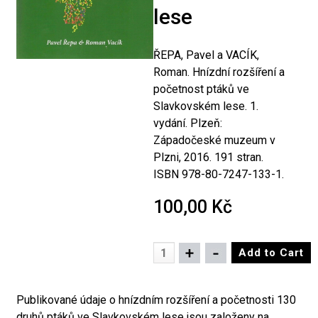
lese
ŘEPA, Pavel a VACÍK,
Roman. Hnízdní rozšíření a
početnost ptáků ve
Slavkovském lese. 1.
vydání. Plzeň:
Západočeské muzeum v
Plzni, 2016. 191 stran.
ISBN 978-80-7247-133-1.
100,00 Kč
Publikované údaje o hnízdním rozšíření a početnosti 130
druhů ptáků ve Slavkovském lese jsou založeny na