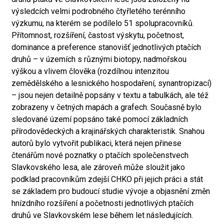
výsledcích velmi podrobného čtyřletého terénního
výzkumu, na kterém se podílelo 51 spolupracovníků.
Přítomnost, rozšíření, častost výskytu, početnost,
dominance a preference stanovišť jednotlivých ptačích
druhů – v územích s různými biotopy, nadmořskou
výškou a vlivem člověka (rozdílnou intenzitou
zemědělského a lesnického hospodaření, synantropizací)
– jsou nejen detailně popsány v textu a tabulkách, ale též
zobrazeny v četných mapách a grafech. Současně bylo
sledované území popsáno také pomocí základních
přírodovědeckých a krajinářských charakteristik. Snahou
autorů bylo vytvořit publikaci, která nejen přinese
čtenářům nové poznatky o ptačích společenstvech
Slavkovského lesa, ale zároveň může sloužit jako
podklad pracovníkům zdejší CHKO při jejich práci a stát
se základem pro budoucí studie vývoje a objasnění změn
hnízdního rozšíření a početnosti jednotlivých ptačích
druhů ve Slavkovském lese během let následujících.