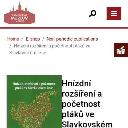
Home
E-shop
Non-periodic publications
Hnízdní rozšíření a početnost ptáků ve
Slavkovském lese
Hnízdní
rozšíření a
početnost
ptáků ve
Slavkovském