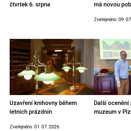
čtvrtek 6. srpna
má novou po
Zveřejněno: 09. 0
Uzavření knihovny během
Další ocenění
letních prázdnin
muzeum v Plz
Zveřejněno: 01. 07. 2026