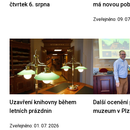
čtvrtek 6. srpna
má novou po
Zveřejněno: 09. 0
Uzavření knihovny během
Další ocenění
letních prázdnin
muzeum v Plz
Zveřejněno: 01. 07. 2026