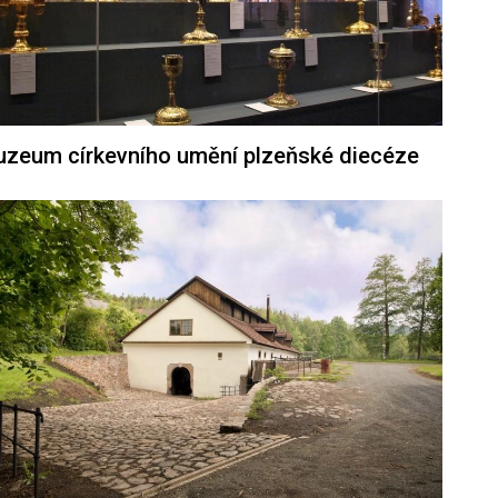
zeum církevního umění plzeňské diecéze