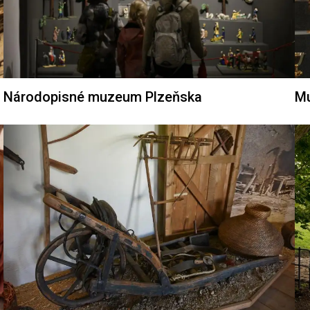
Národopisné muzeum Plzeňska
Mu