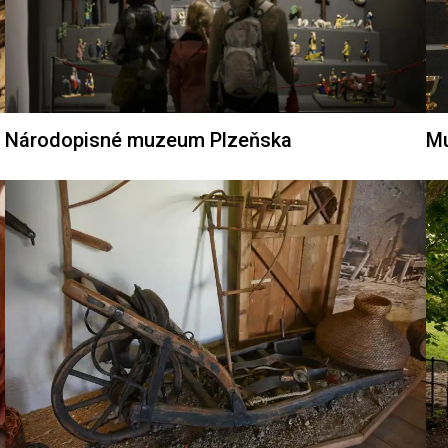
Národopisné muzeum Plzeňska
Mu