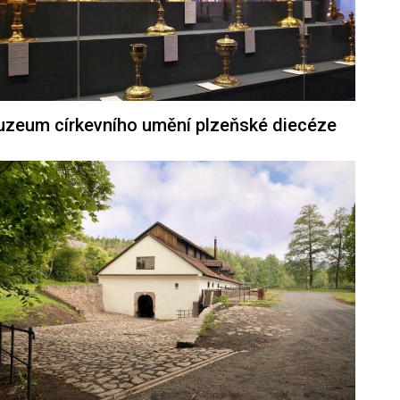
zeum církevního umění plzeňské diecéze