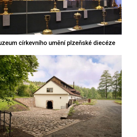
zeum církevního umění plzeňské diecéze