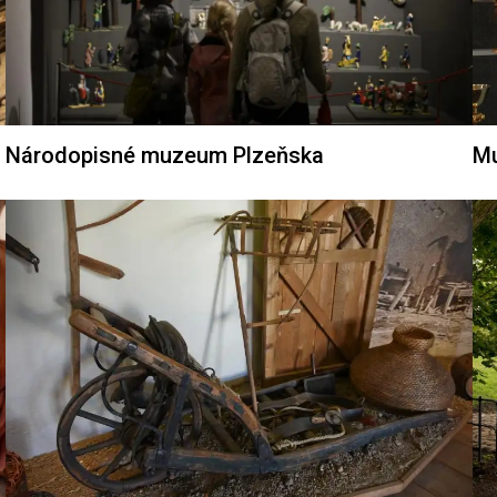
Národopisné muzeum Plzeňska
Mu