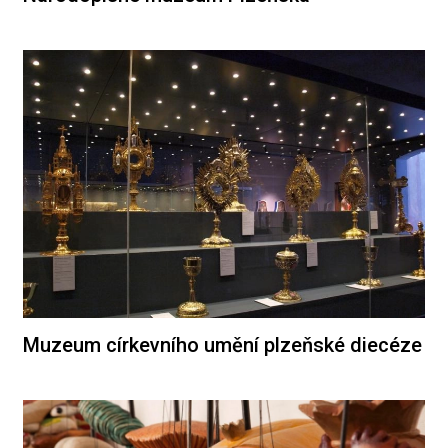
Muzeum církevního umění plzeňské diecéze