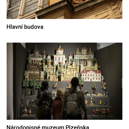
Hlavní budova
Národopisné muzeum Plzeňska