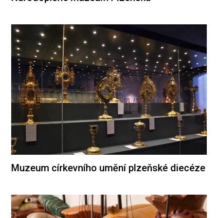
Muzeum církevního umění plzeňské diecéze