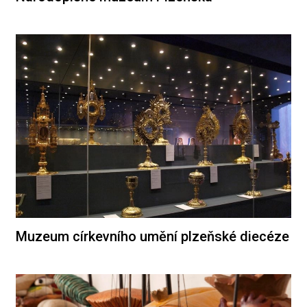
Muzeum církevního umění plzeňské diecéze