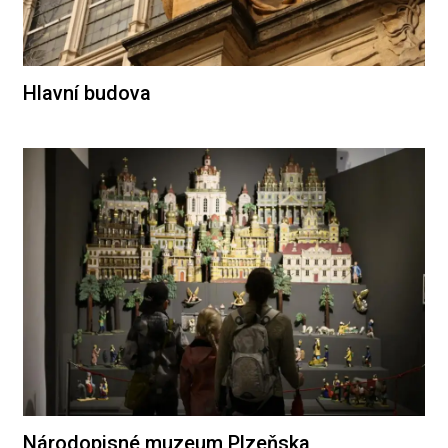
Hlavní budova
Národopisné muzeum Plzeňska