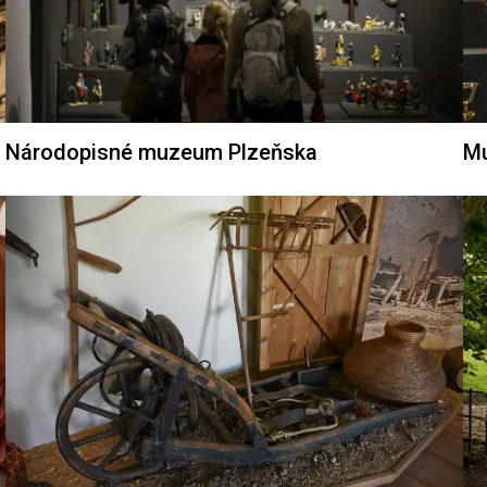
Národopisné muzeum Plzeňska
Mu