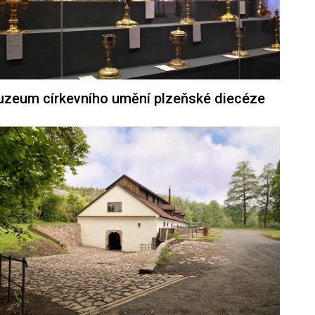
zeum církevního umění plzeňské diecéze