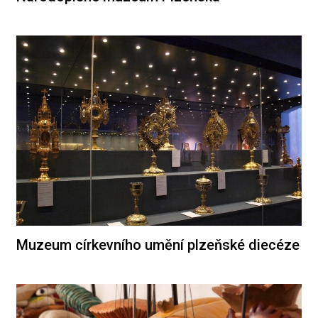
Muzeum církevního umění plzeňské diecéze