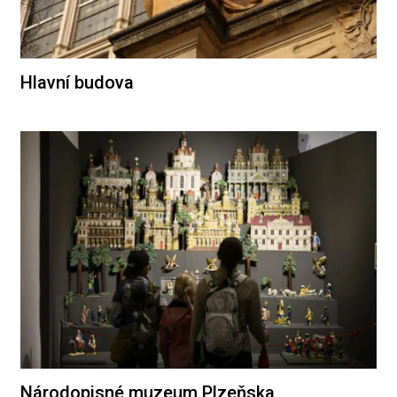
Hlavní budova
Národopisné muzeum Plzeňska