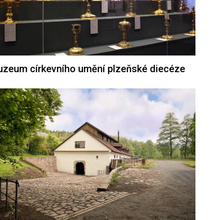
zeum církevního umění plzeňské diecéze