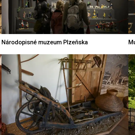
Národopisné muzeum Plzeňska
Mu