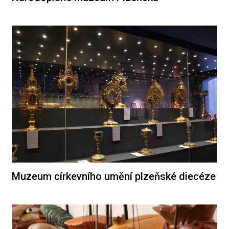
Muzeum církevního umění plzeňské diecéze