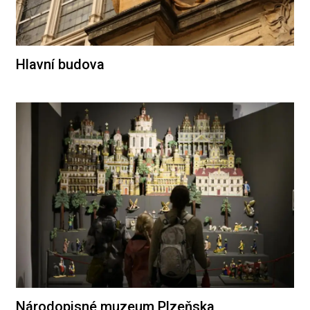
Hlavní budova
Národopisné muzeum Plzeňska