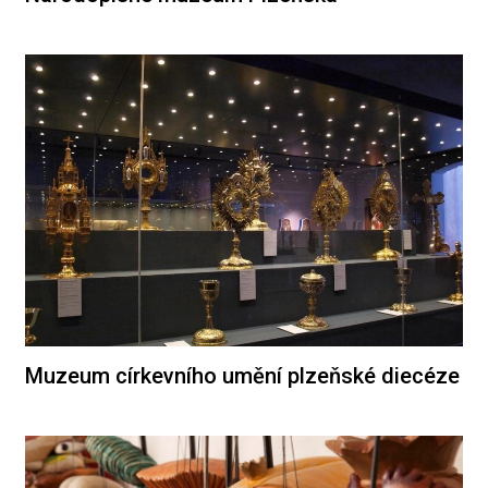
Muzeum církevního umění plzeňské diecéze