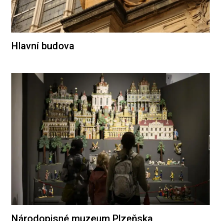
Hlavní budova
Národopisné muzeum Plzeňska