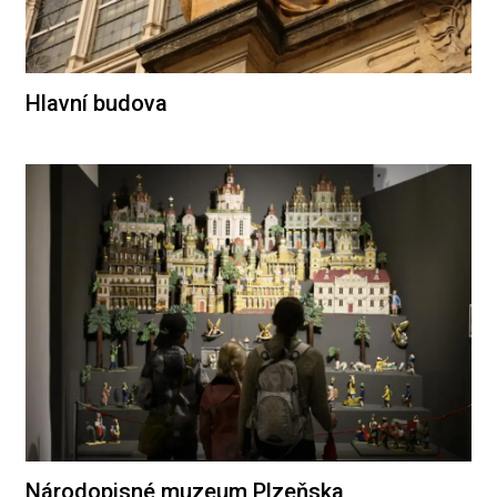
Hlavní budova
Národopisné muzeum Plzeňska