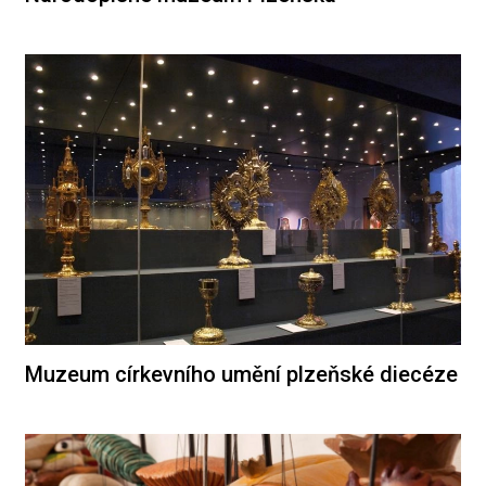
Muzeum církevního umění plzeňské diecéze