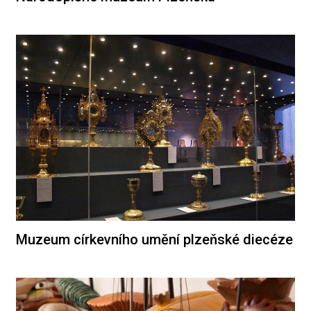
Muzeum církevního umění plzeňské diecéze