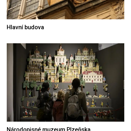
Hlavní budova
Národopisné muzeum Plzeňska