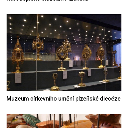
Muzeum církevního umění plzeňské diecéze