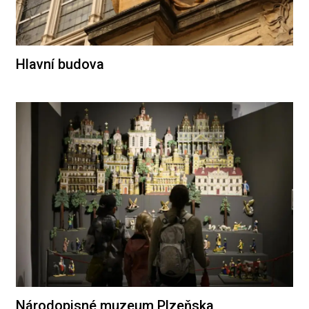
Hlavní budova
Národopisné muzeum Plzeňska