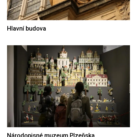
Hlavní budova
Národopisné muzeum Plzeňska