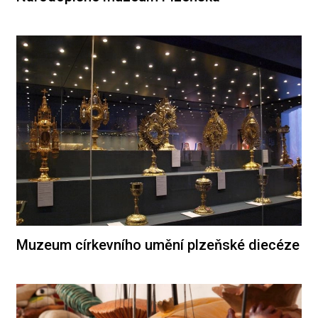
Muzeum církevního umění plzeňské diecéze