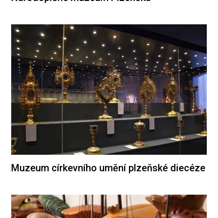
Muzeum církevního umění plzeňské diecéze