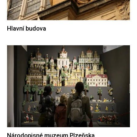
Hlavní budova
Národopisné muzeum Plzeňska