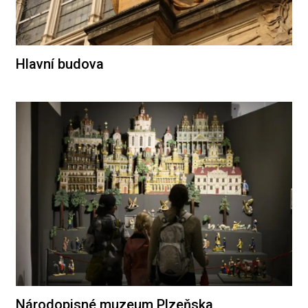
Hlavní budova
Národopisné muzeum Plzeňska