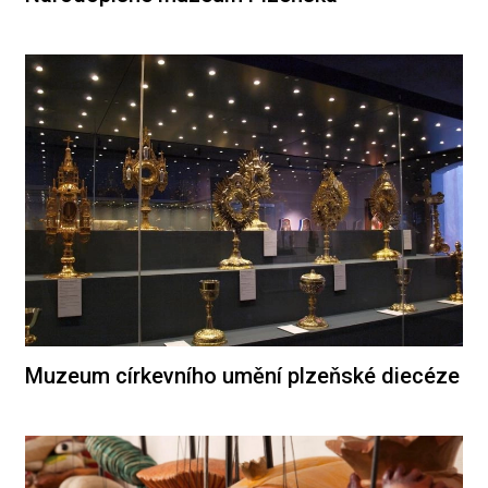
Muzeum církevního umění plzeňské diecéze