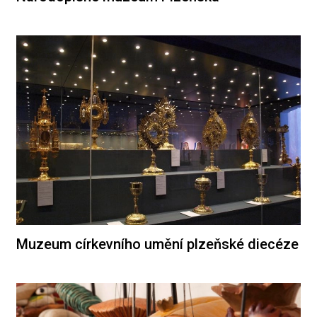
Muzeum církevního umění plzeňské diecéze