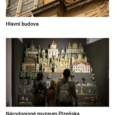
Hlavní budova
Národopisné muzeum Plzeňska