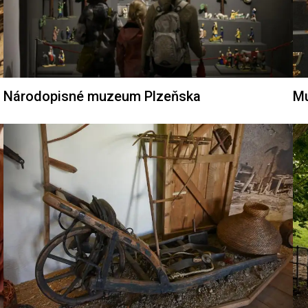
Národopisné muzeum Plzeňska
Mu