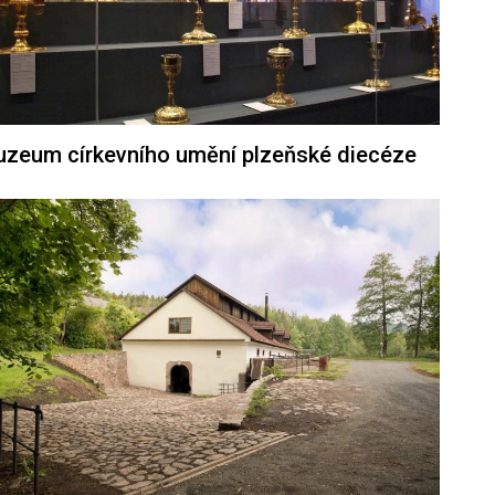
zeum církevního umění plzeňské diecéze