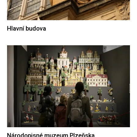
Hlavní budova
Národopisné muzeum Plzeňska