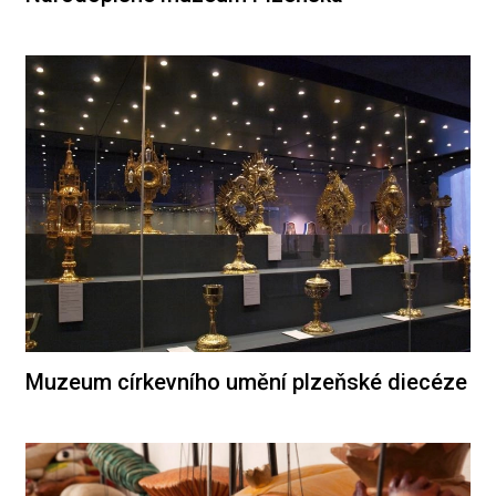
Muzeum církevního umění plzeňské diecéze