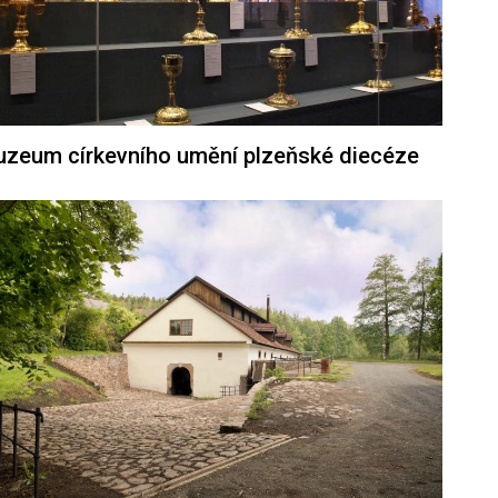
zeum církevního umění plzeňské diecéze