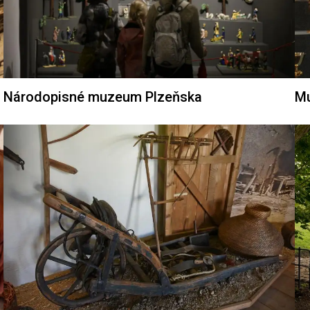
Národopisné muzeum Plzeňska
Mu