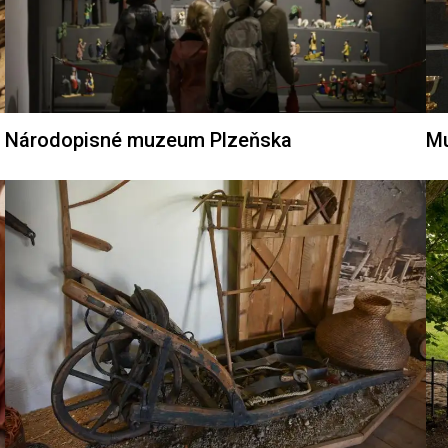
Národopisné muzeum Plzeňska
Mu