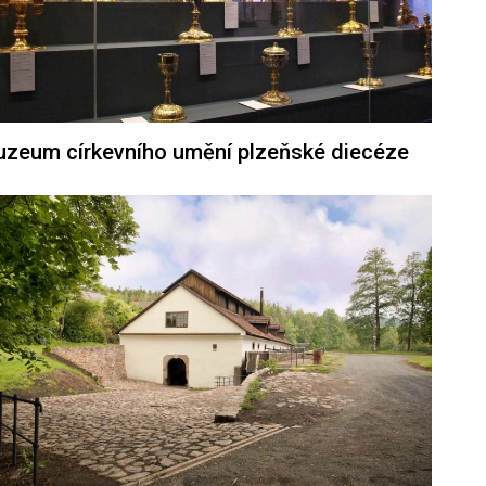
zeum církevního umění plzeňské diecéze