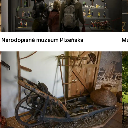
Národopisné muzeum Plzeňska
Mu