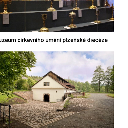
zeum církevního umění plzeňské diecéze