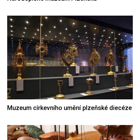
Muzeum církevního umění plzeňské diecéze