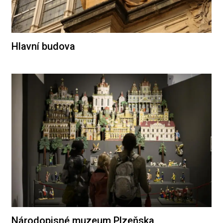
Hlavní budova
Národopisné muzeum Plzeňska