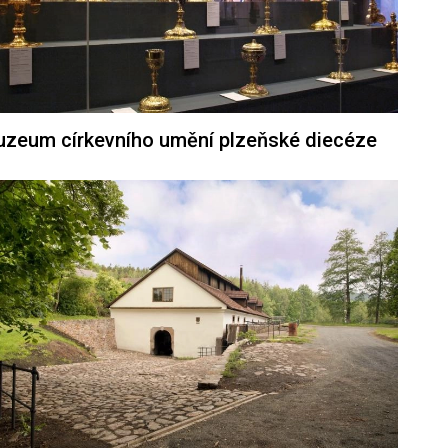
zeum církevního umění plzeňské diecéze