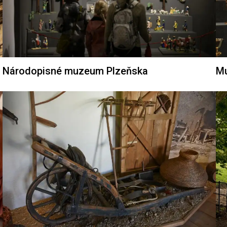
Národopisné muzeum Plzeňska
Mu