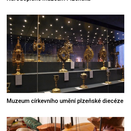
Muzeum církevního umění plzeňské diecéze