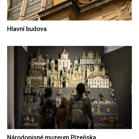
Hlavní budova
Národopisné muzeum Plzeňska