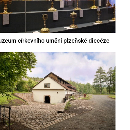
zeum církevního umění plzeňské diecéze