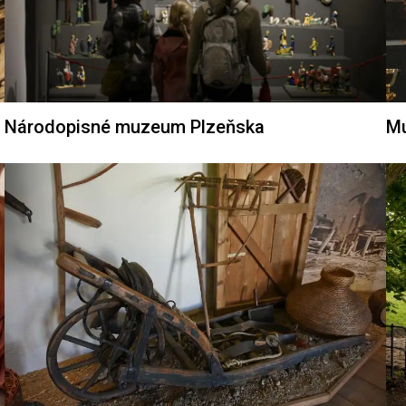
Národopisné muzeum Plzeňska
Mu