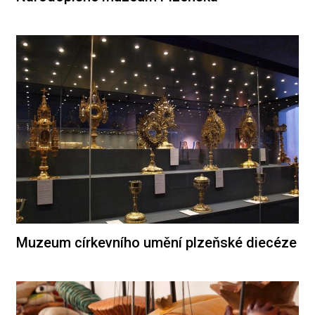
Muzeum církevního umění plzeňské diecéze