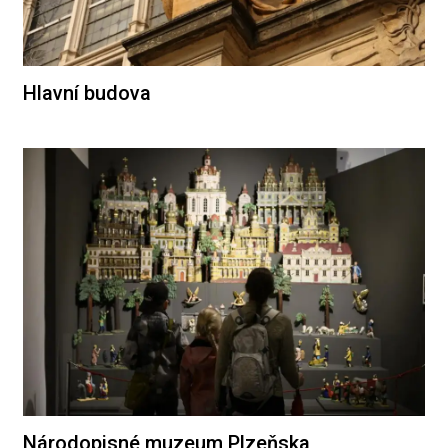
Hlavní budova
Národopisné muzeum Plzeňska