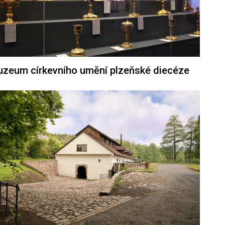
zeum církevního umění plzeňské diecéze