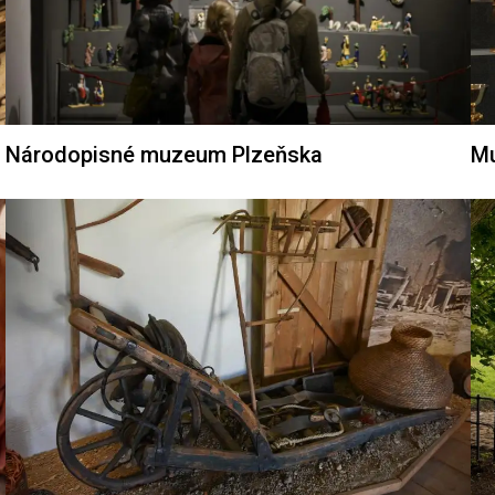
Národopisné muzeum Plzeňska
Mu