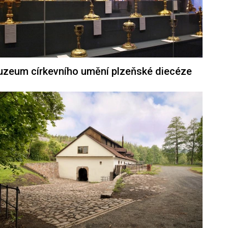
zeum církevního umění plzeňské diecéze