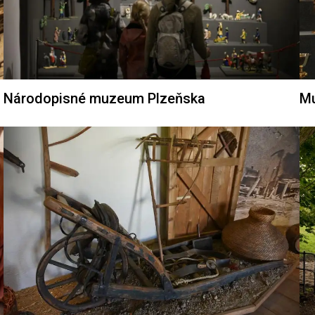
Národopisné muzeum Plzeňska
Mu