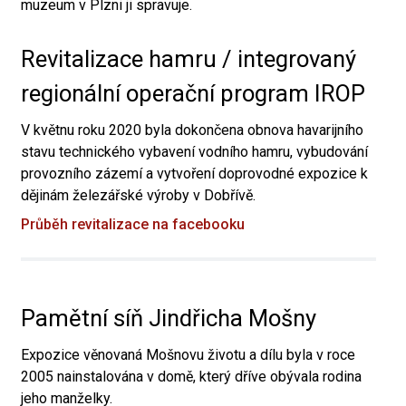
muzeum v Plzni ji spravuje.
Revitalizace hamru / integrovaný
regionální operační program IROP
V květnu roku 2020 byla dokončena obnova havarijního
stavu technického vybavení vodního hamru, vybudování
provozního zázemí a vytvoření doprovodné expozice k
dějinám železářské výroby v Dobřívě.
Průběh revitalizace na facebooku
Pamětní síň Jindřicha Mošny
Expozice věnovaná Mošnovu životu a dílu byla v roce
2005 nainstalována v domě, který dříve obývala rodina
jeho manželky.