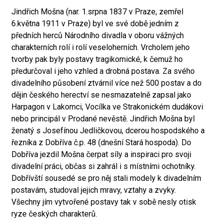
Jindřich Mošna (nar. 1.srpna 1837 v Praze, zemřel
6.května 1911 v Praze) byl ve své době jedním z
předních herců Národního divadla v oboru vážných
charakterních rolí i rolí veseloherních. Vrcholem jeho
tvorby pak byly postavy tragikomické, k čemuž ho
předurčoval i jeho vzhled a drobná postava. Za svého
divadelního působení ztvárnil více než 500 postav a do
dějin českého herectví se nesmazatelně zapsal jako
Harpagon v Lakomci, Vocílka ve Strakonickém dudákovi
nebo principál v Prodané nevěstě. Jindřich Mošna byl
ženatý s Josefínou Jedličkovou, dcerou hospodského a
řezníka z Dobříva č.p. 48 (dnešní Stará hospoda). Do
Dobříva jezdil Mošna čerpat síly a inspiraci pro svoji
divadelní práci, občas si zahrál i s místními ochotníky.
Dobřívští sousedé se pro něj stali modely k divadelním
postavám, studoval jejich mravy, vztahy a zvyky.
Všechny jím vytvořené postavy tak v sobě nesly otisk
ryze českých charakterů.