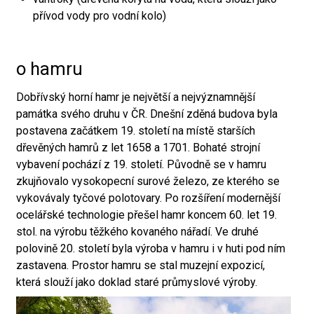
přívod vody pro vodní kolo)
o hamru
Dobřívský horní hamr je největší a nejvýznamnější
památka svého druhu v ČR. Dnešní zděná budova byla
postavena začátkem 19. století na místě starších
dřevěných hamrů z let 1658 a 1701. Bohaté strojní
vybavení pochází z 19. století. Původně se v hamru
zkujňovalo vysokopecní surové železo, ze kterého se
vykovávaly tyčové polotovary. Po rozšíření modernější
ocelářské technologie přešel hamr koncem 60. let 19.
stol. na výrobu těžkého kovaného nářadí. Ve druhé
polovině 20. století byla výroba v hamru i v huti pod ním
zastavena. Prostor hamru se stal muzejní expozicí,
která slouží jako doklad staré průmyslové výroby.