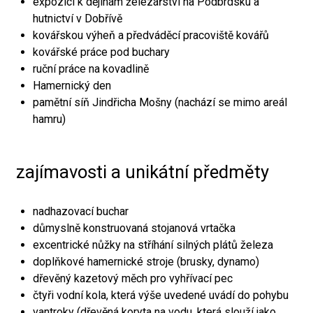
expozici k dějinám železářství na Podbrdsku a
hutnictví v Dobřívě
kovářskou výheň a předváděcí pracoviště kovářů
kovářské práce pod buchary
ruční práce na kovadlině
Hamernický den
pamětní síň Jindřicha Mošny (nachází se mimo areál
hamru)
zajímavosti a unikátní předměty
nadhazovací buchar
důmyslně konstruovaná stojanová vrtačka
excentrické nůžky na stříhání silných plátů železa
doplňkové hamernické stroje (brusky, dynamo)
dřevěný kazetový měch pro vyhřívací pec
čtyři vodní kola, která výše uvedené uvádí do pohybu
vantroky (dřevěná koryta na vodu, která slouží jako