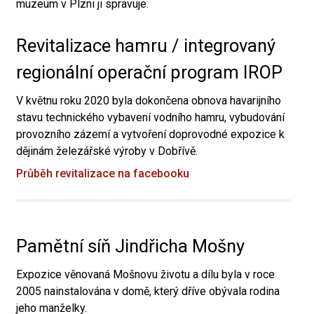
muzeum v Plzni ji spravuje.
Revitalizace hamru / integrovaný
regionální operační program IROP
V květnu roku 2020 byla dokončena obnova havarijního
stavu technického vybavení vodního hamru, vybudování
provozního zázemí a vytvoření doprovodné expozice k
dějinám železářské výroby v Dobřívě.
Průběh revitalizace na facebooku
Pamětní síň Jindřicha Mošny
Expozice věnovaná Mošnovu životu a dílu byla v roce
2005 nainstalována v domě, který dříve obývala rodina
jeho manželky.