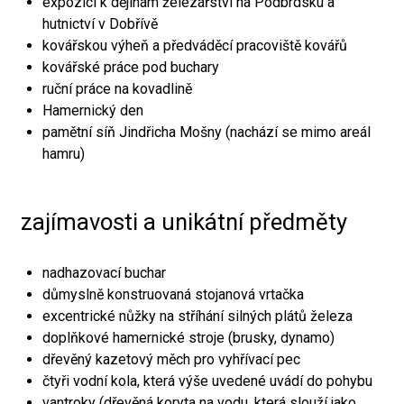
expozici k dějinám železářství na Podbrdsku a
hutnictví v Dobřívě
kovářskou výheň a předváděcí pracoviště kovářů
kovářské práce pod buchary
ruční práce na kovadlině
Hamernický den
pamětní síň Jindřicha Mošny (nachází se mimo areál
hamru)
zajímavosti a unikátní předměty
nadhazovací buchar
důmyslně konstruovaná stojanová vrtačka
excentrické nůžky na stříhání silných plátů železa
doplňkové hamernické stroje (brusky, dynamo)
dřevěný kazetový měch pro vyhřívací pec
čtyři vodní kola, která výše uvedené uvádí do pohybu
vantroky (dřevěná koryta na vodu, která slouží jako