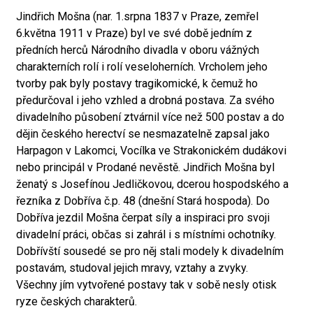
Jindřich Mošna (nar. 1.srpna 1837 v Praze, zemřel
6.května 1911 v Praze) byl ve své době jedním z
předních herců Národního divadla v oboru vážných
charakterních rolí i rolí veseloherních. Vrcholem jeho
tvorby pak byly postavy tragikomické, k čemuž ho
předurčoval i jeho vzhled a drobná postava. Za svého
divadelního působení ztvárnil více než 500 postav a do
dějin českého herectví se nesmazatelně zapsal jako
Harpagon v Lakomci, Vocílka ve Strakonickém dudákovi
nebo principál v Prodané nevěstě. Jindřich Mošna byl
ženatý s Josefínou Jedličkovou, dcerou hospodského a
řezníka z Dobříva č.p. 48 (dnešní Stará hospoda). Do
Dobříva jezdil Mošna čerpat síly a inspiraci pro svoji
divadelní práci, občas si zahrál i s místními ochotníky.
Dobřívští sousedé se pro něj stali modely k divadelním
postavám, studoval jejich mravy, vztahy a zvyky.
Všechny jím vytvořené postavy tak v sobě nesly otisk
ryze českých charakterů.