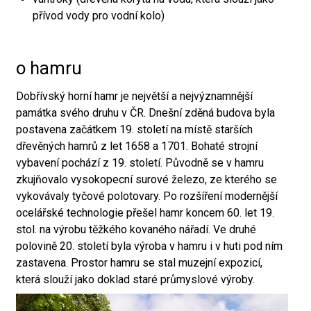
přívod vody pro vodní kolo)
o hamru
Dobřívský horní hamr je největší a nejvýznamnější
památka svého druhu v ČR. Dnešní zděná budova byla
postavena začátkem 19. století na místě starších
dřevěných hamrů z let 1658 a 1701. Bohaté strojní
vybavení pochází z 19. století. Původně se v hamru
zkujňovalo vysokopecní surové železo, ze kterého se
vykovávaly tyčové polotovary. Po rozšíření modernější
ocelářské technologie přešel hamr koncem 60. let 19.
stol. na výrobu těžkého kovaného nářadí. Ve druhé
polovině 20. století byla výroba v hamru i v huti pod ním
zastavena. Prostor hamru se stal muzejní expozicí,
která slouží jako doklad staré průmyslové výroby.