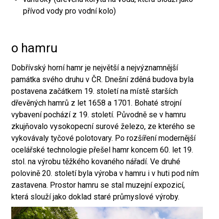
přívod vody pro vodní kolo)
o hamru
Dobřívský horní hamr je největší a nejvýznamnější
památka svého druhu v ČR. Dnešní zděná budova byla
postavena začátkem 19. století na místě starších
dřevěných hamrů z let 1658 a 1701. Bohaté strojní
vybavení pochází z 19. století. Původně se v hamru
zkujňovalo vysokopecní surové železo, ze kterého se
vykovávaly tyčové polotovary. Po rozšíření modernější
ocelářské technologie přešel hamr koncem 60. let 19.
stol. na výrobu těžkého kovaného nářadí. Ve druhé
polovině 20. století byla výroba v hamru i v huti pod ním
zastavena. Prostor hamru se stal muzejní expozicí,
která slouží jako doklad staré průmyslové výroby.