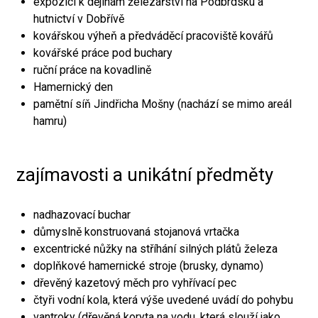
expozici k dějinám železářství na Podbrdsku a
hutnictví v Dobřívě
kovářskou výheň a předváděcí pracoviště kovářů
kovářské práce pod buchary
ruční práce na kovadlině
Hamernický den
pamětní síň Jindřicha Mošny (nachází se mimo areál
hamru)
zajímavosti a unikátní předměty
nadhazovací buchar
důmyslně konstruovaná stojanová vrtačka
excentrické nůžky na stříhání silných plátů železa
doplňkové hamernické stroje (brusky, dynamo)
dřevěný kazetový měch pro vyhřívací pec
čtyři vodní kola, která výše uvedené uvádí do pohybu
vantroky (dřevěná koryta na vodu, která slouží jako