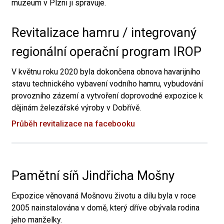
muzeum v Plzni ji spravuje.
Revitalizace hamru / integrovaný
regionální operační program IROP
V květnu roku 2020 byla dokončena obnova havarijního
stavu technického vybavení vodního hamru, vybudování
provozního zázemí a vytvoření doprovodné expozice k
dějinám železářské výroby v Dobřívě.
Průběh revitalizace na facebooku
Pamětní síň Jindřicha Mošny
Expozice věnovaná Mošnovu životu a dílu byla v roce
2005 nainstalována v domě, který dříve obývala rodina
jeho manželky.