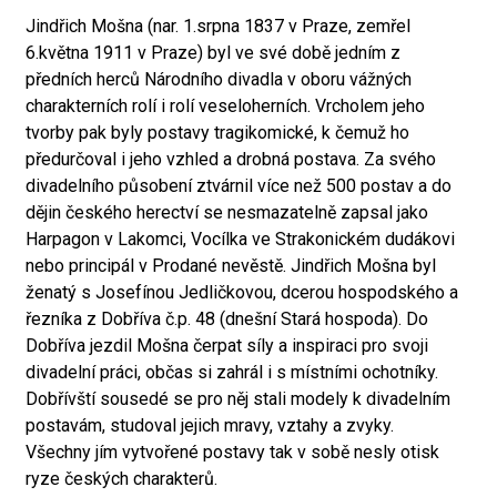
Jindřich Mošna (nar. 1.srpna 1837 v Praze, zemřel
6.května 1911 v Praze) byl ve své době jedním z
předních herců Národního divadla v oboru vážných
charakterních rolí i rolí veseloherních. Vrcholem jeho
tvorby pak byly postavy tragikomické, k čemuž ho
předurčoval i jeho vzhled a drobná postava. Za svého
divadelního působení ztvárnil více než 500 postav a do
dějin českého herectví se nesmazatelně zapsal jako
Harpagon v Lakomci, Vocílka ve Strakonickém dudákovi
nebo principál v Prodané nevěstě. Jindřich Mošna byl
ženatý s Josefínou Jedličkovou, dcerou hospodského a
řezníka z Dobříva č.p. 48 (dnešní Stará hospoda). Do
Dobříva jezdil Mošna čerpat síly a inspiraci pro svoji
divadelní práci, občas si zahrál i s místními ochotníky.
Dobřívští sousedé se pro něj stali modely k divadelním
postavám, studoval jejich mravy, vztahy a zvyky.
Všechny jím vytvořené postavy tak v sobě nesly otisk
ryze českých charakterů.