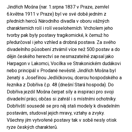
Jindřich Mošna (nar. 1.srpna 1837 v Praze, zemřel
6.května 1911 v Praze) byl ve své době jedním z
předních herců Národního divadla v oboru vážných
charakterních rolí i rolí veseloherních. Vrcholem jeho
tvorby pak byly postavy tragikomické, k čemuž ho
předurčoval i jeho vzhled a drobná postava. Za svého
divadelního působení ztvárnil více než 500 postav a do
dějin českého herectví se nesmazatelně zapsal jako
Harpagon v Lakomci, Vocílka ve Strakonickém dudákovi
nebo principál v Prodané nevěstě. Jindřich Mošna byl
ženatý s Josefínou Jedličkovou, dcerou hospodského a
řezníka z Dobříva č.p. 48 (dnešní Stará hospoda). Do
Dobříva jezdil Mošna čerpat síly a inspiraci pro svoji
divadelní práci, občas si zahrál i s místními ochotníky.
Dobřívští sousedé se pro něj stali modely k divadelním
postavám, studoval jejich mravy, vztahy a zvyky.
Všechny jím vytvořené postavy tak v sobě nesly otisk
ryze českých charakterů.