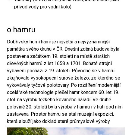
přívod vody pro vodní kolo)
o hamru
Dobřívský horní hamr je největší a nejvýznamnější
památka svého druhu v ČR. Dnešní zděná budova byla
postavena začátkem 19. století na místě starších
dřevěných hamrů z let 1658 a 1701. Bohaté strojní
vybavení pochází z 19. století. Původně se v hamru
zkujňovalo vysokopecní surové železo, ze kterého se
vykovávaly tyčové polotovary. Po rozšíření modernější
ocelářské technologie přešel hamr koncem 60. let 19.
stol. na výrobu těžkého kovaného nářadí. Ve druhé
polovině 20. století byla výroba v hamru i v huti pod ním
zastavena. Prostor hamru se stal muzejní expozicí,
která slouží jako doklad staré průmyslové výroby.