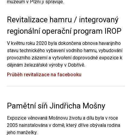
muzeum v Plzni ji spravuje.
Revitalizace hamru / integrovaný
regionální operační program IROP
V květnu roku 2020 byla dokončena obnova havarijního
stavu technického vybavení vodního hamru, vybudování
provozního zázemí a vytvoření doprovodné expozice k
dějinám železářské výroby v Dobřívě.
Průběh revitalizace na facebooku
Pamětní síň Jindřicha Mošny
Expozice věnovaná Mošnovu životu a dílu byla v roce
2005 nainstalována v domě, který dříve obývala rodina
jeho manželky.