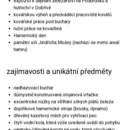
expozici k dějinám železářství na Podbrdsku a
hutnictví v Dobřívě
kovářskou výheň a předváděcí pracoviště kovářů
kovářské práce pod buchary
ruční práce na kovadlině
Hamernický den
pamětní síň Jindřicha Mošny (nachází se mimo areál
hamru)
zajímavosti a unikátní předměty
nadhazovací buchar
důmyslně konstruovaná stojanová vrtačka
excentrické nůžky na stříhání silných plátů železa
doplňkové hamernické stroje (brusky, dynamo)
dřevěný kazetový měch pro vyhřívací pec
čtyři vodní kola, která výše uvedené uvádí do pohybu
vantroky (dřevěná koryta na vodu, která slouží jako