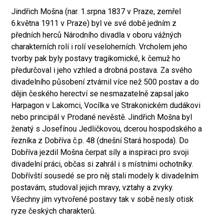
Jindřich Mošna (nar. 1.srpna 1837 v Praze, zemřel
6.května 1911 v Praze) byl ve své době jedním z
předních herců Národního divadla v oboru vážných
charakterních rolí i rolí veseloherních. Vrcholem jeho
tvorby pak byly postavy tragikomické, k čemuž ho
předurčoval i jeho vzhled a drobná postava. Za svého
divadelního působení ztvárnil více než 500 postav a do
dějin českého herectví se nesmazatelně zapsal jako
Harpagon v Lakomci, Vocílka ve Strakonickém dudákovi
nebo principál v Prodané nevěstě. Jindřich Mošna byl
ženatý s Josefínou Jedličkovou, dcerou hospodského a
řezníka z Dobříva č.p. 48 (dnešní Stará hospoda). Do
Dobříva jezdil Mošna čerpat síly a inspiraci pro svoji
divadelní práci, občas si zahrál i s místními ochotníky.
Dobřívští sousedé se pro něj stali modely k divadelním
postavám, studoval jejich mravy, vztahy a zvyky.
Všechny jím vytvořené postavy tak v sobě nesly otisk
ryze českých charakterů.