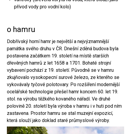
přívod vody pro vodní kolo)
o hamru
Dobřívský horní hamr je největší a nejvýznamnější
památka svého druhu v ČR. Dnešní zděná budova byla
postavena začátkem 19. století na místě starších
dřevěných hamrů z let 1658 a 1701. Bohaté strojní
vybavení pochází z 19. století. Původně se v hamru
zkujňovalo vysokopecní surové železo, ze kterého se
vykovávaly tyčové polotovary. Po rozšíření modernější
ocelářské technologie přešel hamr koncem 60. let 19.
stol. na výrobu těžkého kovaného nářadí. Ve druhé
polovině 20. století byla výroba v hamru i v huti pod ním
zastavena. Prostor hamru se stal muzejní expozicí,
která slouží jako doklad staré průmyslové výroby.