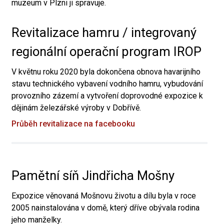
muzeum v Plzni ji spravuje.
Revitalizace hamru / integrovaný
regionální operační program IROP
V květnu roku 2020 byla dokončena obnova havarijního
stavu technického vybavení vodního hamru, vybudování
provozního zázemí a vytvoření doprovodné expozice k
dějinám železářské výroby v Dobřívě.
Průběh revitalizace na facebooku
Pamětní síň Jindřicha Mošny
Expozice věnovaná Mošnovu životu a dílu byla v roce
2005 nainstalována v domě, který dříve obývala rodina
jeho manželky.