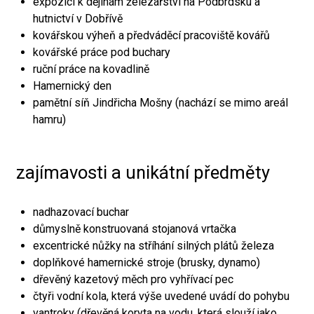
expozici k dějinám železářství na Podbrdsku a
hutnictví v Dobřívě
kovářskou výheň a předváděcí pracoviště kovářů
kovářské práce pod buchary
ruční práce na kovadlině
Hamernický den
pamětní síň Jindřicha Mošny (nachází se mimo areál
hamru)
zajímavosti a unikátní předměty
nadhazovací buchar
důmyslně konstruovaná stojanová vrtačka
excentrické nůžky na stříhání silných plátů železa
doplňkové hamernické stroje (brusky, dynamo)
dřevěný kazetový měch pro vyhřívací pec
čtyři vodní kola, která výše uvedené uvádí do pohybu
vantroky (dřevěná koryta na vodu, která slouží jako