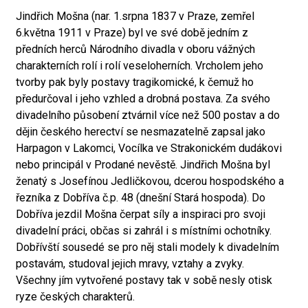
Jindřich Mošna (nar. 1.srpna 1837 v Praze, zemřel
6.května 1911 v Praze) byl ve své době jedním z
předních herců Národního divadla v oboru vážných
charakterních rolí i rolí veseloherních. Vrcholem jeho
tvorby pak byly postavy tragikomické, k čemuž ho
předurčoval i jeho vzhled a drobná postava. Za svého
divadelního působení ztvárnil více než 500 postav a do
dějin českého herectví se nesmazatelně zapsal jako
Harpagon v Lakomci, Vocílka ve Strakonickém dudákovi
nebo principál v Prodané nevěstě. Jindřich Mošna byl
ženatý s Josefínou Jedličkovou, dcerou hospodského a
řezníka z Dobříva č.p. 48 (dnešní Stará hospoda). Do
Dobříva jezdil Mošna čerpat síly a inspiraci pro svoji
divadelní práci, občas si zahrál i s místními ochotníky.
Dobřívští sousedé se pro něj stali modely k divadelním
postavám, studoval jejich mravy, vztahy a zvyky.
Všechny jím vytvořené postavy tak v sobě nesly otisk
ryze českých charakterů.