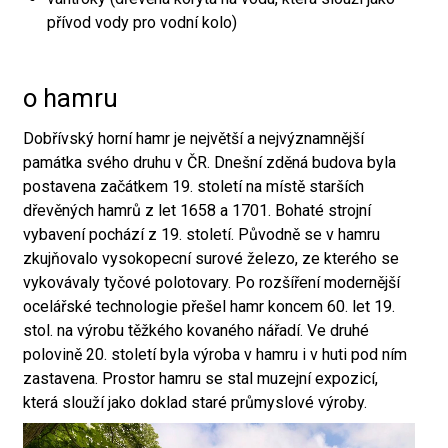
přívod vody pro vodní kolo)
o hamru
Dobřívský horní hamr je největší a nejvýznamnější
památka svého druhu v ČR. Dnešní zděná budova byla
postavena začátkem 19. století na místě starších
dřevěných hamrů z let 1658 a 1701. Bohaté strojní
vybavení pochází z 19. století. Původně se v hamru
zkujňovalo vysokopecní surové železo, ze kterého se
vykovávaly tyčové polotovary. Po rozšíření modernější
ocelářské technologie přešel hamr koncem 60. let 19.
stol. na výrobu těžkého kovaného nářadí. Ve druhé
polovině 20. století byla výroba v hamru i v huti pod ním
zastavena. Prostor hamru se stal muzejní expozicí,
která slouží jako doklad staré průmyslové výroby.