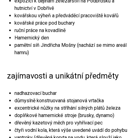
expozici k dějinám železářství na Podbrdsku a
hutnictví v Dobřívě
kovářskou výheň a předváděcí pracoviště kovářů
kovářské práce pod buchary
ruční práce na kovadlině
Hamernický den
pamětní síň Jindřicha Mošny (nachází se mimo areál
hamru)
zajímavosti a unikátní předměty
nadhazovací buchar
důmyslně konstruovaná stojanová vrtačka
excentrické nůžky na stříhání silných plátů železa
doplňkové hamernické stroje (brusky, dynamo)
dřevěný kazetový měch pro vyhřívací pec
čtyři vodní kola, která výše uvedené uvádí do pohybu
vantroky (dřevěná koryta na vodu, která slouží jako