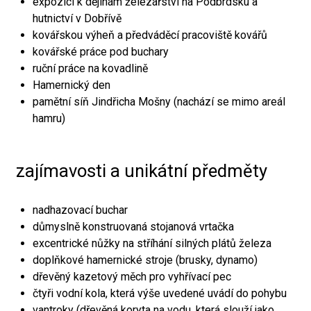
expozici k dějinám železářství na Podbrdsku a
hutnictví v Dobřívě
kovářskou výheň a předváděcí pracoviště kovářů
kovářské práce pod buchary
ruční práce na kovadlině
Hamernický den
pamětní síň Jindřicha Mošny (nachází se mimo areál
hamru)
zajímavosti a unikátní předměty
nadhazovací buchar
důmyslně konstruovaná stojanová vrtačka
excentrické nůžky na stříhání silných plátů železa
doplňkové hamernické stroje (brusky, dynamo)
dřevěný kazetový měch pro vyhřívací pec
čtyři vodní kola, která výše uvedené uvádí do pohybu
vantroky (dřevěná koryta na vodu, která slouží jako