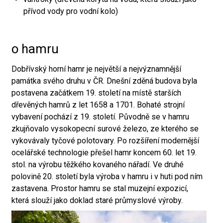
přívod vody pro vodní kolo)
o hamru
Dobřívský horní hamr je největší a nejvýznamnější
památka svého druhu v ČR. Dnešní zděná budova byla
postavena začátkem 19. století na místě starších
dřevěných hamrů z let 1658 a 1701. Bohaté strojní
vybavení pochází z 19. století. Původně se v hamru
zkujňovalo vysokopecní surové železo, ze kterého se
vykovávaly tyčové polotovary. Po rozšíření modernější
ocelářské technologie přešel hamr koncem 60. let 19.
stol. na výrobu těžkého kovaného nářadí. Ve druhé
polovině 20. století byla výroba v hamru i v huti pod ním
zastavena. Prostor hamru se stal muzejní expozicí,
která slouží jako doklad staré průmyslové výroby.