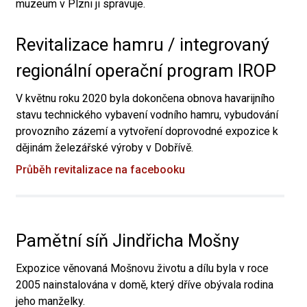
muzeum v Plzni ji spravuje.
Revitalizace hamru / integrovaný
regionální operační program IROP
V květnu roku 2020 byla dokončena obnova havarijního
stavu technického vybavení vodního hamru, vybudování
provozního zázemí a vytvoření doprovodné expozice k
dějinám železářské výroby v Dobřívě.
Průběh revitalizace na facebooku
Pamětní síň Jindřicha Mošny
Expozice věnovaná Mošnovu životu a dílu byla v roce
2005 nainstalována v domě, který dříve obývala rodina
jeho manželky.