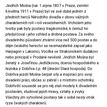
Jindřich Mošna (nar. 1.srpna 1837 v Praze, zemřel
6.května 1911 v Praze) byl ve své době jedním z
předních herců Národního divadla v oboru vážných
charakterních rolí i rolí veseloherních. Vrcholem jeho
tvorby pak byly postavy tragikomické, k čemuž ho
předurčoval i jeho vzhled a drobná postava. Za svého
divadelního působení ztvárnil více než 500 postav a do
dějin českého herectví se nesmazatelně zapsal jako
Harpagon v Lakomci, Vocílka ve Strakonickém dudákovi
nebo principál v Prodané nevěstě. Jindřich Mošna byl
ženatý s Josefínou Jedličkovou, dcerou hospodského a
řezníka z Dobříva č.p. 48 (dnešní Stará hospoda). Do
Dobříva jezdil Mošna čerpat síly a inspiraci pro svoji
divadelní práci, občas si zahrál i s místními ochotníky.
Dobřívští sousedé se pro něj stali modely k divadelním
postavám, studoval jejich mravy, vztahy a zvyky.
Všechny jím vytvořené postavy tak v sobě nesly otisk
ryze českých charakterů.