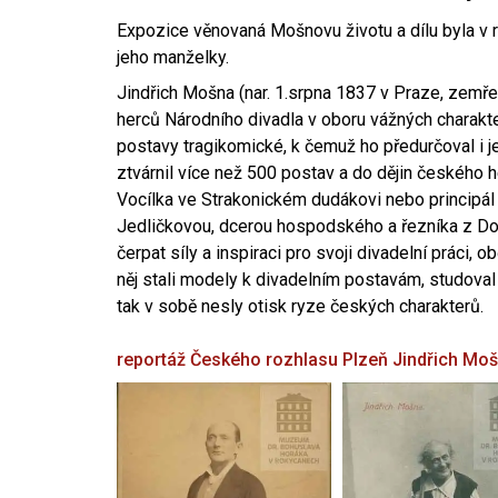
Expozice věnovaná Mošnovu životu a dílu byla v r
jeho manželky.
Jindřich Mošna (nar. 1.srpna 1837 v Praze, zemře
herců Národního divadla v oboru vážných charakter
postavy tragikomické, k čemuž ho předurčoval i 
ztvárnil více než 500 postav a do dějin českého
Vocílka ve Strakonickém dudákovi nebo principál
Jedličkovou, dcerou hospodského a řezníka z Dob
čerpat síly a inspiraci pro svoji divadelní práci, 
něj stali modely k divadelním postavám, studoval
tak v sobě nesly otisk ryze českých charakterů.
reportáž Českého rozhlasu Plzeň
Jindřich Mo