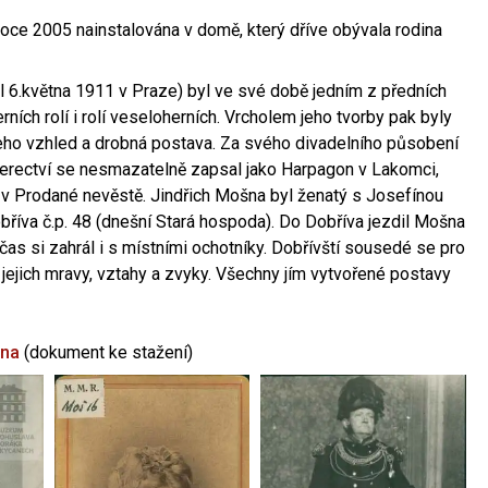
oce 2005 nainstalována v domě, který dříve obývala rodina
l 6.května 1911 v Praze) byl ve své době jedním z předních
ních rolí i rolí veseloherních. Vrcholem jeho tvorby pak byly
jeho vzhled a drobná postava. Za svého divadelního působení
 herectví se nesmazatelně zapsal jako Harpagon v Lakomci,
 v Prodané nevěstě. Jindřich Mošna byl ženatý s Josefínou
říva č.p. 48 (dnešní Stará hospoda). Do Dobříva jezdil Mošna
občas si zahrál i s místními ochotníky. Dobřívští sousedé se pro
 jejich mravy, vztahy a zvyky. Všechny jím vytvořené postavy
šna
(dokument ke stažení)