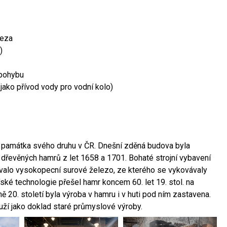
leza
)
 pohybu
 jako přívod vody pro vodní kolo)
ší památka svého druhu v ČR. Dnešní zděná budova byla
 dřevěných hamrů z let 1658 a 1701. Bohaté strojní vybavení
ovalo vysokopecní surové železo, ze kterého se vykovávaly
ské technologie přešel hamr koncem 60. let 19. stol. na
 20. století byla výroba v hamru i v huti pod ním zastavena.
ouží jako doklad staré průmyslové výroby.