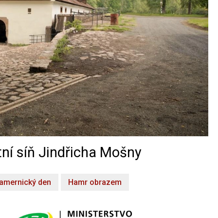
ní síň Jindřicha Mošny
amernický den
Hamr obrazem