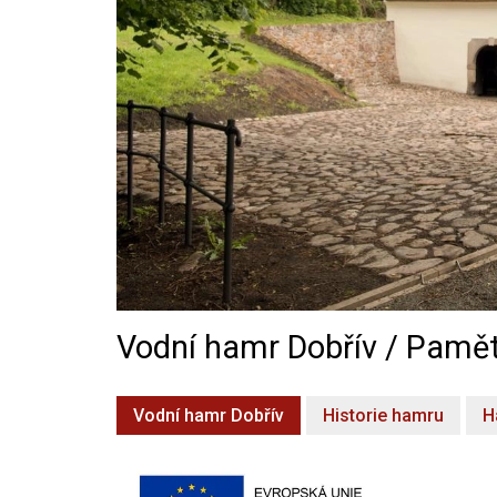
Vodní hamr Dobřív / Pamět
Vodní hamr Dobřív
Historie hamru
H