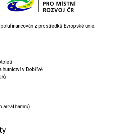
 spolufinancován z prostředků Evropské unie.
toletí
 hutnictví v Dobřívě
ářů
o areál hamru)
ty