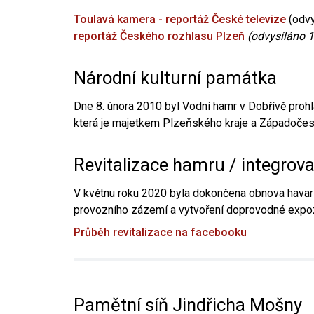
Toulavá kamera - reportáž České televize
(odvy
reportáž Českého rozhlasu Plzeň
(odvysíláno 1
Národní kulturní památka
Dne 8. února 2010 byl Vodní hamr v Dobřívě prohl
která je majetkem Plzeňského kraje a Západočesk
Revitalizace hamru / integrov
V květnu roku 2020 byla dokončena obnova havari
provozního zázemí a vytvoření doprovodné expoz
Průběh revitalizace na facebooku
Pamětní síň Jindřicha Mošny