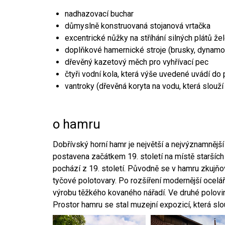
nadhazovací buchar
důmyslně konstruovaná stojanová vrtačka
excentrické nůžky na stříhání silných plátů že
doplňkové hamernické stroje (brusky, dynamo
dřevěný kazetový měch pro vyhřívací pec
čtyři vodní kola, která výše uvedené uvádí do
vantroky (dřevěná koryta na vodu, která slouží
o hamru
Dobřívský horní hamr je největší a nejvýznamněj
postavena začátkem 19. století na místě starších
pochází z 19. století. Původně se v hamru zkujň
tyčové polotovary. Po rozšíření modernější ocelář
výrobu těžkého kovaného nářadí. Ve druhé polovině
Prostor hamru se stal muzejní expozicí, která sl